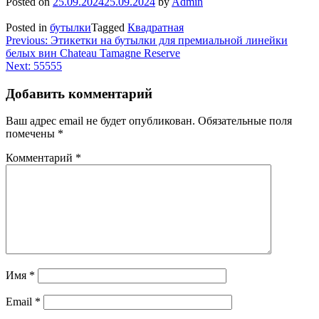
Posted on
25.09.2024
25.09.2024
by
Admin
Posted in
бутылки
Tagged
Квадратная
Навигация
Previous:
Этикетки на бутылки для премиальной линейки
белых вин Chateau Tamagne Reserve
по
Next:
55555
записям
Добавить комментарий
Ваш адрес email не будет опубликован.
Обязательные поля
помечены
*
Комментарий
*
Имя
*
Email
*